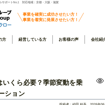
サポートNo.1 対応地域：京都・大阪・滋賀
事業を確実に成功させたい方！
事業を着実に発展させたい方！
の方
経営している方
お客様の声
会社紹
はいくら必要？季節変動を乗
ーション
投稿者：砂田 桂吾
2026年0