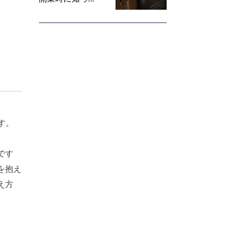
です。
」
です
を抱え
え方