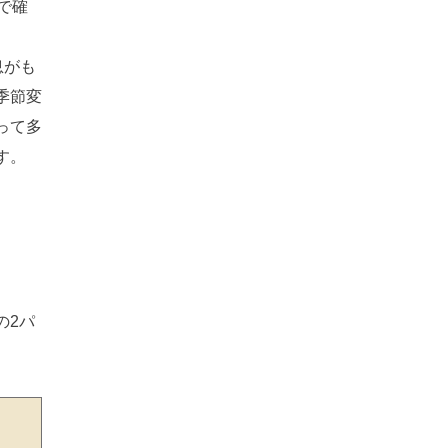
で確
息がも
季節変
って多
す。
の2パ