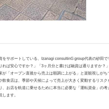
トしている、Izanagi consultinG group代表の砂田
りれば安心ですか？」「3ヶ月分と書けば融資は通りますか？
家が「オープン直後から売上は順調に上がる」と楽観視しがち
や飲食店は、季節や天候によって売上が大きく変動するリスク
り、お店を軌道に乗せるために本当に必要な「運転資金」の考
説します。