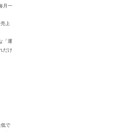
毎月一
に売上
な「運
れだけ
」
最低で