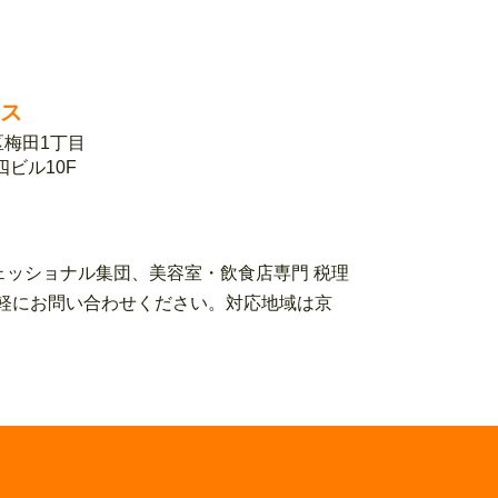
ィス
北区梅田1丁目
第四ビル10F
ェッショナル集団、美容室・飲食店専門 税理
ローまでお気軽にお問い合わせください。対応地域は京