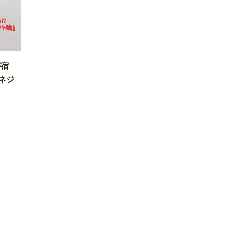
が宿
ネジ