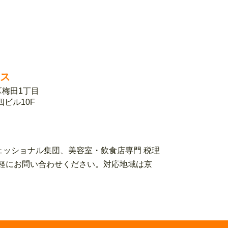
ィス
北区梅田1丁目
第四ビル10F
ェッショナル集団、美容室・飲食店専門 税理
ローまでお気軽にお問い合わせください。対応地域は京