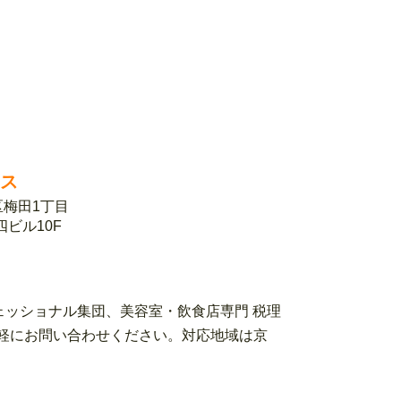
ィス
北区梅田1丁目
第四ビル10F
ェッショナル集団、美容室・飲食店専門 税理
ローまでお気軽にお問い合わせください。対応地域は京