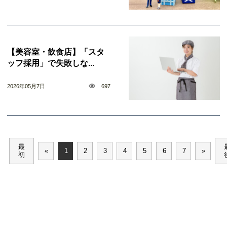
【美容室・飲食店】「スタ
ッフ採用」で失敗しな...
2026年05月7日
697
最
«
1
2
3
4
5
6
7
»
初