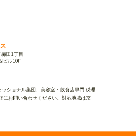
ィス
北区梅田1丁目
第四ビル10F
ェッショナル集団、美容室・飲食店専門 税理
ローまでお気軽にお問い合わせください。対応地域は京