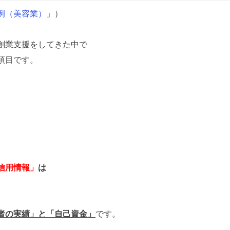
例（美容業）
」）
創業支援をしてきた中で
項目です。
信用情報」
は
者の実績」と「自己資金」
です。
う。