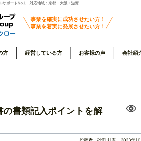
サポートNo.1 対応地域：京都・大阪・滋賀
事業を確実に成功させたい方！
事業を着実に発展させたい方！
の方
経営している方
お客様の声
会社紹
書の書類記入ポイントを解
投稿者：砂田 桂吾
2023年1