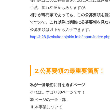
専門家はこの公募要領を丹念に入念に読み込
当然、慣れや感覚もありますが、
相手が専門家であっても、この公募要領を読
ですので、
これ以降は実際に公募要領を見な
公募要領は以下から入手できます。
http://h28.jizokukahojokin.info/ippan/index.php
2.公募要領の最重要箇所！
私が一番最初に目を通すページ
、
それは…ずばり
38ページ
です！
38ページの一番上部、
Ⅱ.本事業について