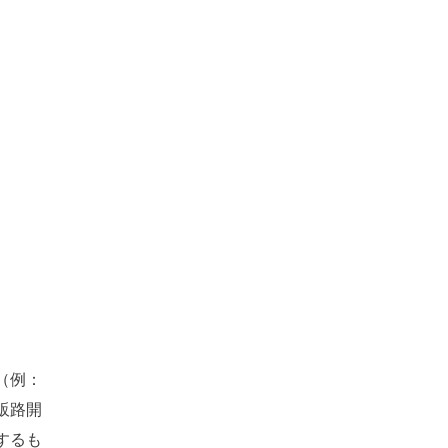
（例：
販路開
するも