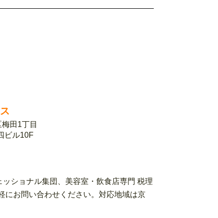
ィス
北区梅田1丁目
第四ビル10F
ェッショナル集団、美容室・飲食店専門 税理
ローまでお気軽にお問い合わせください。対応地域は京