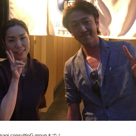
onsultinG groupまで！