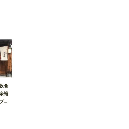
飲食
余裕
..