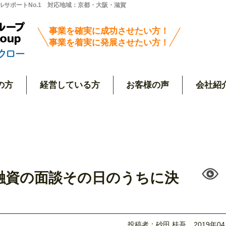
サポートNo.1 対応地域：京都・大阪・滋賀
事業を確実に成功させたい方！
事業を着実に発展させたい方！
の方
経営している方
お客様の声
会社紹
融資の面談その日のうちに決
投稿者：砂田 桂吾
2019年0