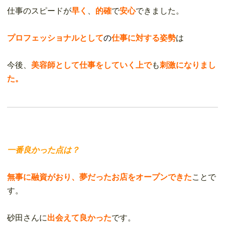
仕事のスピードが
早く
、
的確
で
安心
できました。
プロフェッショナルとして
の
仕事に対する姿勢
は
今後、
美容師として仕事をしていく上で
も
刺激になりまし
た。
一番良かった点は？
無事に融資がおり、夢だったお店をオープンできた
ことで
す。
砂田さんに
出会えて良かった
です。