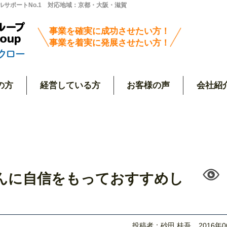
サポートNo.1 対応地域：京都・大阪・滋賀
事業を確実に成功させたい方！
事業を着実に発展させたい方！
の方
経営している方
お客様の声
会社紹
んに自信をもっておすすめし
投稿者：砂田 桂吾
2016年