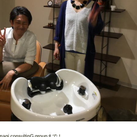
onsultinG groupまで！