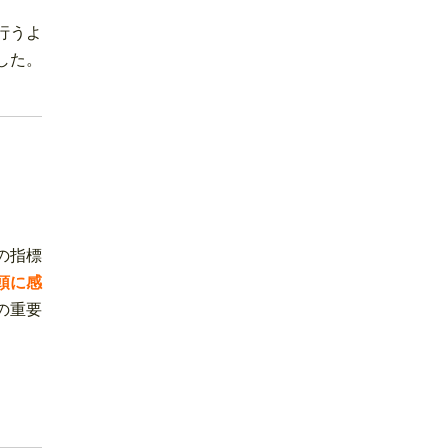
行うよ
した。
の指標
頭に感
の重要